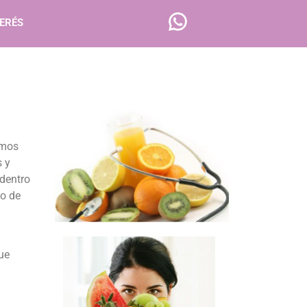
TERÉS
amos
 y
dentro
lo de
ue