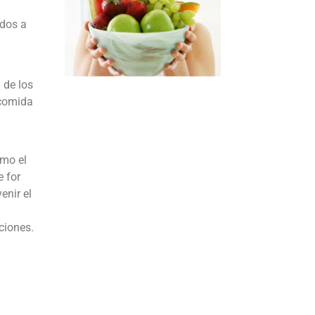
idos a
 de los
 comida
omo el
e for
enir el
ciones.