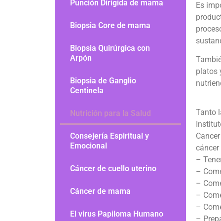
Punción Dirigida de mama
Es imp
produc
Biopsia Core de mama
proces
sustanc
Biopsia Quirúrgica con
Arpón
También
platos 
Biopsia de Ganglio
nutrie
Centinela
Tanto 
Nutrición para la Salud
Institu
Cancer 
Consejería Espiritual y
Emocional
cáncer 
– Tene
Cáncer de cuello uterino
– Comer
– Come
Cáncer de mama
– Come
– Come
El virus Papiloma Humano
– Prep