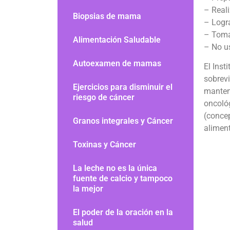
– Reali
Biopsias de mama
– Logr
– Toma
Alimentación Saludable
– No u
Autoexamen de mamas
El Inst
sobrev
Ejercicios para disminuir el
mantene
riesgo de cáncer
oncoló
(concep
Granos integrales y Cáncer
aliment
Toxinas y Cáncer
La leche no es la única
fuente de calcio y tampoco
la mejor
El poder de la oración en la
salud