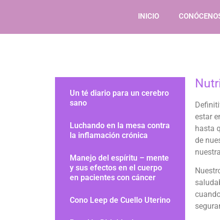
INICIO
CONÓCENO
Nutr
Un té diario para un cerebro
sano
Defini
estar 
Luchando en la mesa contra
hasta 
la inflamación crónica
de nues
nuestra
Manejo del espíritu – mente
y sus efectos en el cuerpo
Nuestr
en pacientes con cáncer
saludab
cuando 
Cono Leep de Cuello Uterino
segura