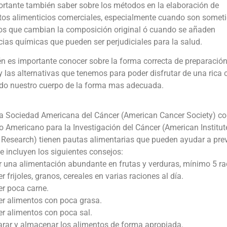
ortante también saber sobre los métodos en la elaboración de
tos alimenticios comerciales, especialmente cuando son somet
os que cambian la composición original ó cuando se añaden
ias químicas que pueden ser perjudiciales para la salud.
 es importante conocer sobre la forma correcta de preparación
y las alternativas que tenemos para poder disfrutar de una rica
ndo nuestro cuerpo de la forma mas adecuada.
la Sociedad Americana del Cáncer (American Cancer Society) c
to Americano para la Investigación del Cáncer (American Institut
Research) tienen pautas alimentarias que pueden ayudar a prev
e incluyen los siguientes consejos:
r una alimentación abundante en frutas y verduras, mínimo 5 ra
 frijoles, granos, cereales en varias raciones al día.
r poca carne.
r alimentos con poca grasa.
r alimentos con poca sal.
arar y almacenar los alimentos de forma apropiada.