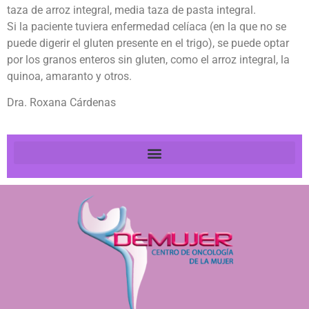
taza de arroz integral, media taza de pasta integral.
Si la paciente tuviera enfermedad celíaca (en la que no se
puede digerir el gluten presente en el trigo), se puede optar
por los granos enteros sin gluten, como el arroz integral, la
quinoa, amaranto y otros.
Dra. Roxana Cárdenas
Manejo del espíritu – mente y sus efectos en el cuerpo en pacientes con cáncer