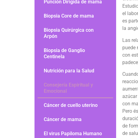
Punción Dirigida de mama
Estudi
el labo
Biopsia Core de mama
es part
la angi
Biopsia Quirúrgica con
Arpón
Las rel
puede 
Biopsia de Ganglio
con es
Centinela
padece
Nutrición para la Salud
Cuando 
reaccio
Consejería Espiritual y
aumenta
Emocional
azúcar 
con ma
Cáncer de cuello uterino
Pero é
duració
Cáncer de mama
de for
de salu
El virus Papiloma Humano