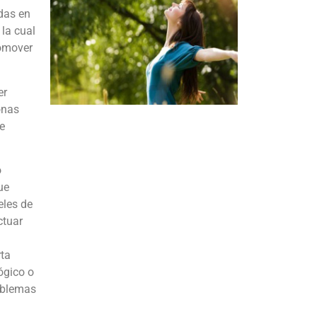
das en
 la cual
romover
er
onas
e
o
ue
eles de
ctuar
rta
ógico o
oblemas