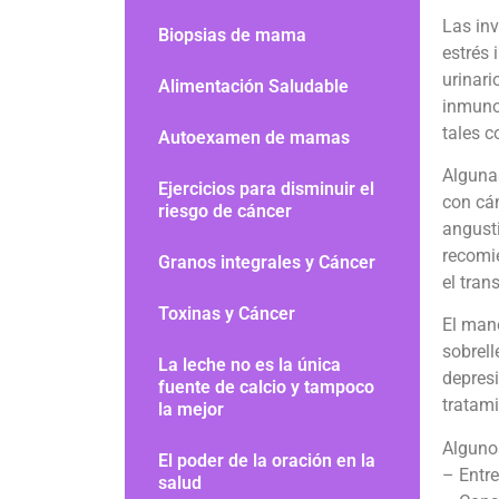
Las in
Biopsias de mama
estrés 
urinari
Alimentación Saludable
inmuno
tales c
Autoexamen de mamas
Alguna
Ejercicios para disminuir el
con cá
riesgo de cáncer
angust
recomi
Granos integrales y Cáncer
el tran
Toxinas y Cáncer
El mane
sobrell
La leche no es la única
depresi
fuente de calcio y tampoco
tratami
la mejor
Alguno
El poder de la oración en la
– Entre
salud