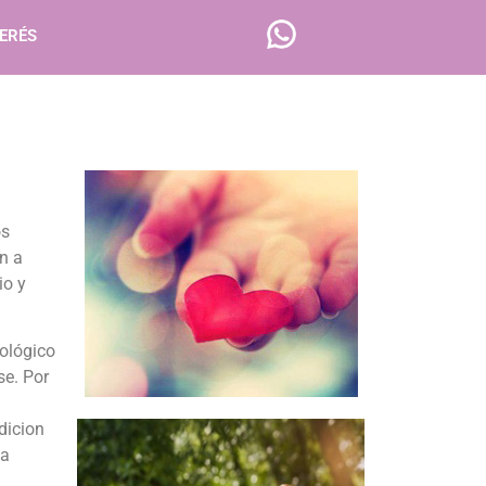
TERÉS
os
n a
io y
cológico
se. Por
dicion
 a