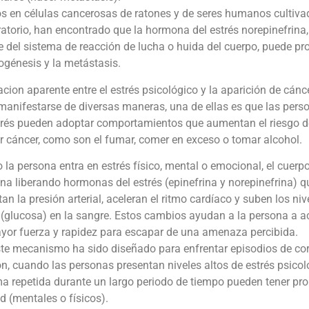
os en células cancerosas de ratones y de seres humanos cultiva
ratorio, han encontrado que la hormona del estrés norepinefrina,
e del sistema de reacción de lucha o huida del cuerpo, puede p
ogénesis y la metástasis.
acion aparente entre el estrés psicológico y la aparición de cánc
manifestarse de diversas maneras, una de ellas es que las pers
trés pueden adoptar comportamientos que aumentan el riesgo d
r cáncer, como son el fumar, comer en exceso o tomar alcohol.
la persona entra en estrés físico, mental o emocional, el cuerp
na liberando hormonas del estrés (epinefrina y norepinefrina) q
n la presión arterial, aceleran el ritmo cardíaco y suben los niv
(glucosa) en la sangre. Estos cambios ayudan a la persona a a
yor fuerza y rapidez para escapar de una amenaza percibida.
ste mecanismo ha sido diseñado para enfrentar episodios de co
n, cuando las personas presentan niveles altos de estrés psicol
ma repetida durante un largo periodo de tiempo pueden tener pr
d (mentales o físicos).