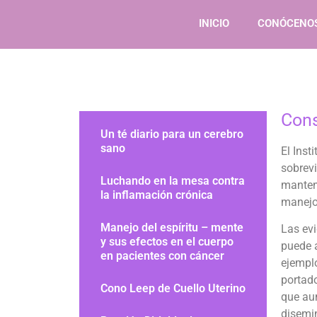
INICIO
CONÓCENO
Cons
Un té diario para un cerebro
sano
El Inst
sobrev
Luchando en la mesa contra
mantene
la inflamación crónica
manejo 
Manejo del espíritu – mente
Las evi
y sus efectos en el cuerpo
puede a
en pacientes con cáncer
ejempl
portad
Cono Leep de Cuello Uterino
que au
disemi