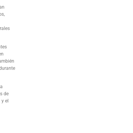
an
os,
rales
ntes
en
también
durante
 a
es de
 y el