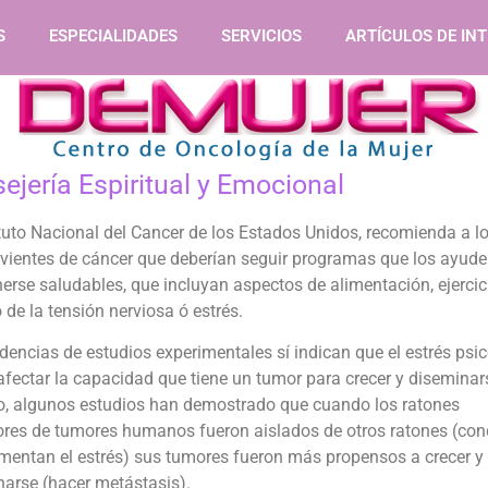
S
ESPECIALIDADES
SERVICIOS
ARTÍCULOS DE IN
ejería Espiritual y Emocional
ituto Nacional del Cancer de los Estados Unidos, recomienda a l
ivientes de cáncer que deberían seguir programas que los ayude
rse saludables, que incluyan aspectos de alimentación, ejercic
de la tensión nerviosa ó estrés.
dencias de estudios experimentales sí indican que el estrés psi
fectar la capacidad que tiene un tumor para crecer y diseminar
o, algunos estudios han demostrado que cuando los ratones
ores de tumores humanos fueron aislados de otros ratones (con
mentan el estrés) sus tumores fueron más propensos a crecer y
narse (hacer metástasis).